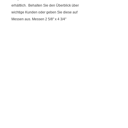
erhältlich. Behalten Sie den Überblick über
wichtige Kunden oder geben Sie diese auf
Messen aus. Messen 2 5/8" x 4 3/4"
(10 Stück im Händler-Kit enthalten)
THE ORANGE MOBILE DRIP
IRRIGATION
Cookie Policy
-
Privacy Policy
-
Terms and
Conditions
Dragon-Line US PAT # 9,420,752